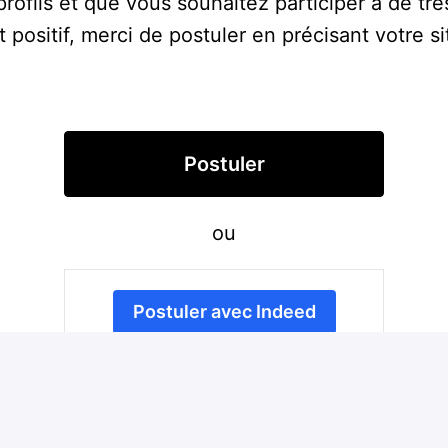
rofils et que vous souhaitez participer à de tr
ositif, merci de postuler en précisant votre sit
Postuler
ou
Postuler avec Indeed
Partager l'offre d'emploi