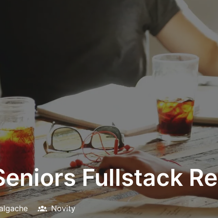
eniors Fullstack Re
algache
Novity