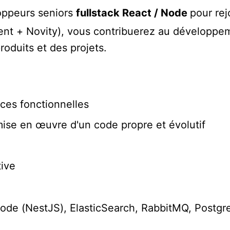
loppeurs seniors
fullstack React / Node
pour rej
ient + Novity), vous contribuerez au développem
roduits et des projets.
ces fonctionnelles
se en œuvre d'un code propre et évolutif
tive
ode (NestJS), ElasticSearch, RabbitMQ, Postgr